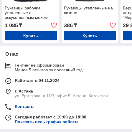
Рукавицы рабочие
Рукавицы утепленные на
Берц
утепленные с
ватине
нат
искусственным мехом
"Мир
1 085
386
29 
₸
₸
Купить
Купить
О нас
Рейтинг не сформирован
Менее 5 отзывов за последний год
Работает с 04.11.2024
г. Астана
ул. Ермекова, д.11/3, офис 5, Астана, Казахстан
Контакты
Сегодня работает с 10:00 до 18:00
Показать весь график работы