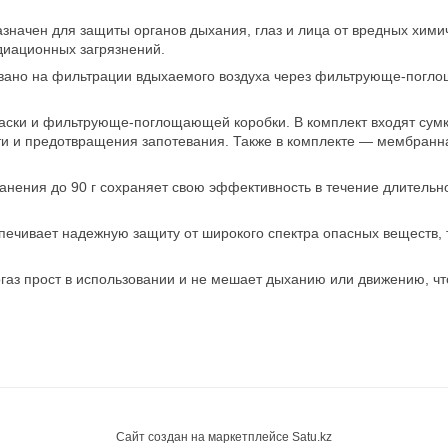
значен для защиты органов дыхания, глаз и лица от вредных хими
диационных загрязнений.
овано на фильтрации вдыхаемого воздуха через фильтрующе-погл
-маски и фильтрующе-поглощающей коробки. В комплект входят сум
 и предотвращения запотевания. Также в комплекте — мембранная
анения до 90 г сохраняет свою эффективность в течение длительн
печивает надежную защиту от широкого спектра опасных веществ,
огаз прост в использовании и не мешает дыханию или движению, ч
Сайт создан на маркетплейсе
Satu.kz