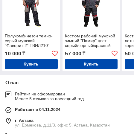
Полукомбинезон темно-
Костюм рабочий мужской
Кост
серый мужской
зимний "Памир" цвет
летн
“Фаворит-2″ ТВИЛ210”
серый/черный/красный.
кор
летний
10 000
57 000
50 
₸
₸
Купить
Купить
О нас
Рейтинг не сформирован
Менее 5 отзывов за последний год
Работает с 04.11.2024
г. Астана
ул. Ермекова, д.11/3, офис 5, Астана, Казахстан