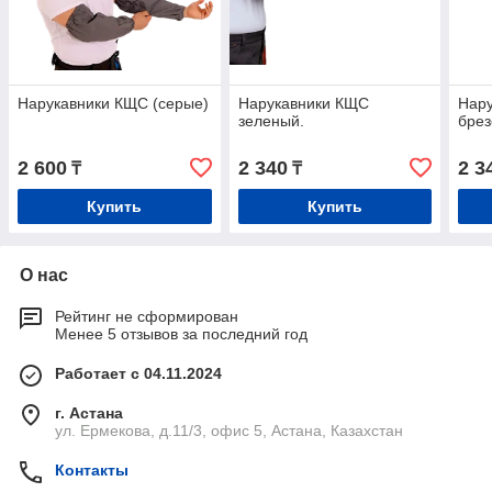
Нарукавники КЩС (серые)
Нарукавники КЩС
Нару
зеленый.
брез
2 600
2 340
2 3
₸
₸
Купить
Купить
О нас
Рейтинг не сформирован
Менее 5 отзывов за последний год
Работает с 04.11.2024
г. Астана
ул. Ермекова, д.11/3, офис 5, Астана, Казахстан
Контакты