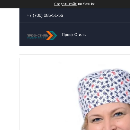
Создать сайт
на Satu.kz
+7 (700) 085-51-56
Проф-Стиль