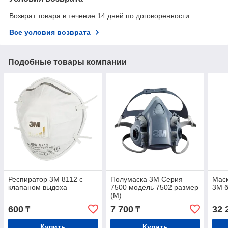
Возврат товара в течение 14 дней по договоренности
Все условия возврата
Подобные товары компании
Респиратор 3М 8112 с
Полумаска 3M Серия
Маск
клапаном выдоха
7500 модель 7502 размер
3М б
(М)
600
7 700
32 
₸
₸
Купить
Купить