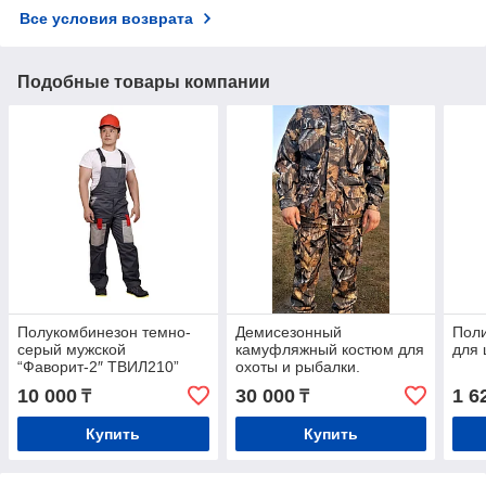
Все условия возврата
Подобные товары компании
Полукомбинезон темно-
Демисезонный
Поли
серый мужской
камуфляжный костюм для
для 
“Фаворит-2″ ТВИЛ210”
охоты и рыбалки.
летний
10 000
30 000
1 6
₸
₸
Купить
Купить