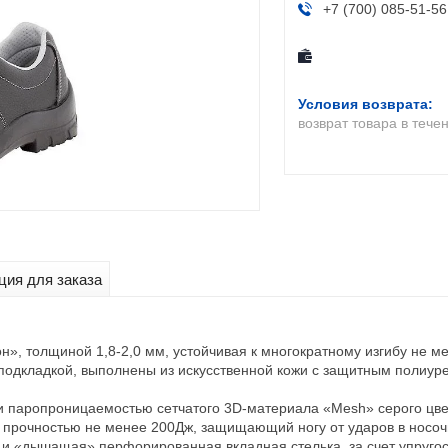
+7 (700) 085-51-56
возврат товара в тече
ия для заказа
», толщиной 1,8-2,0 мм, устойчивая к многократному изгибу не ме
подкладкой, выполнены из искусственной кожи с защитным полиу
и паропроницаемостью сетчатого 3D-материала «Mesh» серого цве
 прочностью не менее 200Дж, защищающий ногу от ударов в носоч
а и «дышащая» перфорированная вкладная стелька, за счет упруг